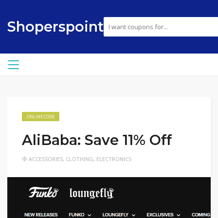
Shoperspoint
ONLINE CODE
AliBaba: Save 11% Off
ACCESSORIES
,
CLOTHING
,
ELECTRONICS