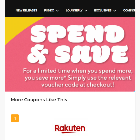
GET CODE
NE15
More Coupons Like This
1