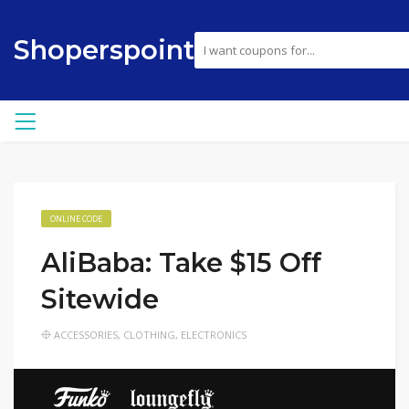
Shoperspoint
ONLINE CODE
AliBaba: Take $15 Off
Sitewide
ACCESSORIES
,
CLOTHING
,
ELECTRONICS