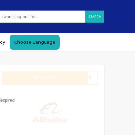
SEARCH
icy
Choose Language
GET CODE
OFF9