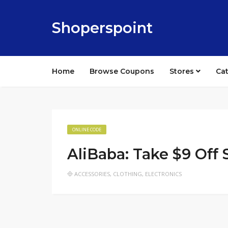
Shoperspoint
Home
Browse Coupons
Stores
Ca
ONLINE CODE
AliBaba: Take $9 Off 
ACCESSORIES
,
CLOTHING
,
ELECTRONICS