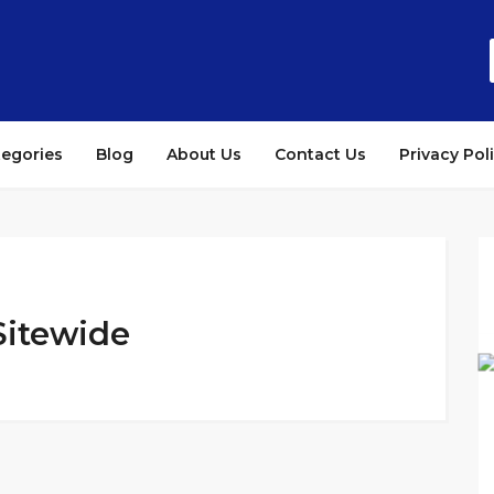
tegories
Blog
About Us
Contact Us
Privacy Pol
Sitewide