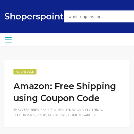
Shoperspoint
ONLINE CODE
Amazon: Free Shipping
using Coupon Code
ACCESSORIES
,
BEAUTY & HEALTH
,
BOOKS
,
CLOTHING
,
ELECTRONICS
,
FOOD
,
FURNITURE
,
HOME & GARDEN