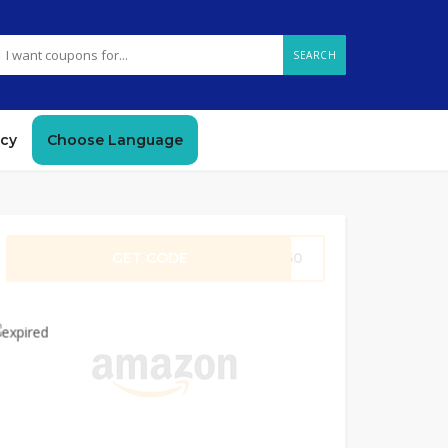
SEARCH
icy
Choose Language
GET CODE
AT50