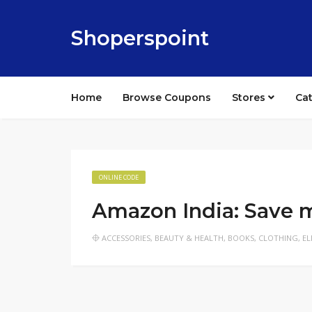
Shoperspoint
Home
Browse Coupons
Stores
Ca
ONLINE CODE
Amazon India: Save 
ACCESSORIES
,
BEAUTY & HEALTH
,
BOOKS
,
CLOTHING
,
EL