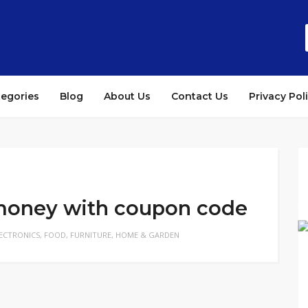
tegories
Blog
About Us
Contact Us
Privacy Pol
money with coupon code
ECTRONICS
,
FOOD
,
FURNITURE
,
HOME & GARDEN