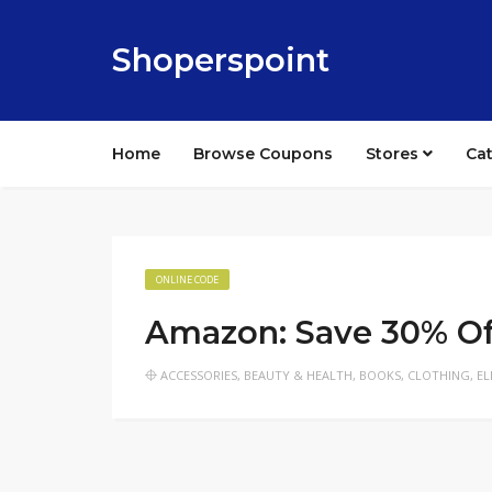
Shoperspoint
Home
Browse Coupons
Stores
Ca
ONLINE CODE
Amazon: Save 30% Of
ACCESSORIES
,
BEAUTY & HEALTH
,
BOOKS
,
CLOTHING
,
EL