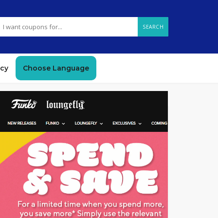
SEARCH
icy
Choose Language
GET CODE
EFAM