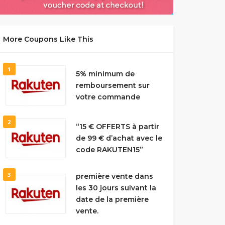
More Coupons Like This
1
5% minimum de
remboursement sur
votre commande
2
“15 € OFFERTS à partir
de 99 € d’achat avec le
code RAKUTEN15”
3
première vente dans
les 30 jours suivant la
date de la première
vente.