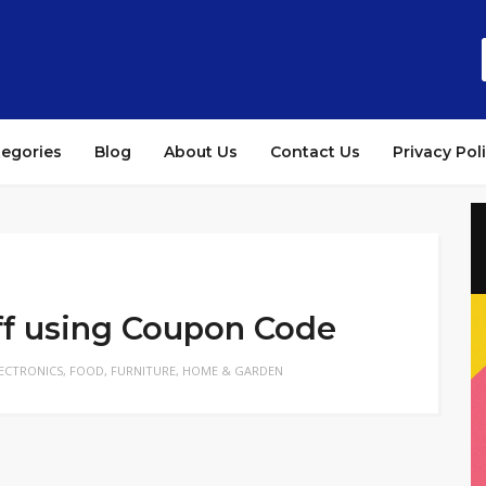
tegories
Blog
About Us
Contact Us
Privacy Pol
f using Coupon Code
ECTRONICS
,
FOOD
,
FURNITURE
,
HOME & GARDEN