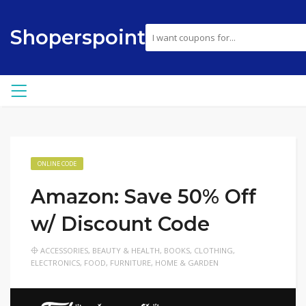
Shoperspoint
ONLINE CODE
Amazon: Save 50% Off
w/ Discount Code
ACCESSORIES
,
BEAUTY & HEALTH
,
BOOKS
,
CLOTHING
,
ELECTRONICS
,
FOOD
,
FURNITURE
,
HOME & GARDEN