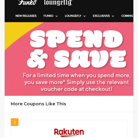
GET CODE
ygel
More Coupons Like This
1