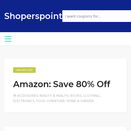
Shoperspoint
ONLINE CODE
Amazon: Save 80% Off
ACCESSORIES
,
BEAUTY & HEALTH
,
BOOKS
,
CLOTHING
,
ELECTRONICS
,
FOOD
,
FURNITURE
,
HOME & GARDEN