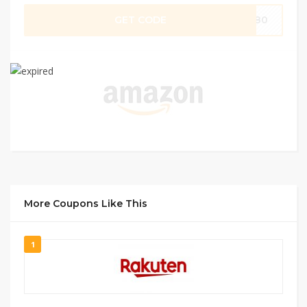
GET CODE
VE80
More Coupons Like This
1