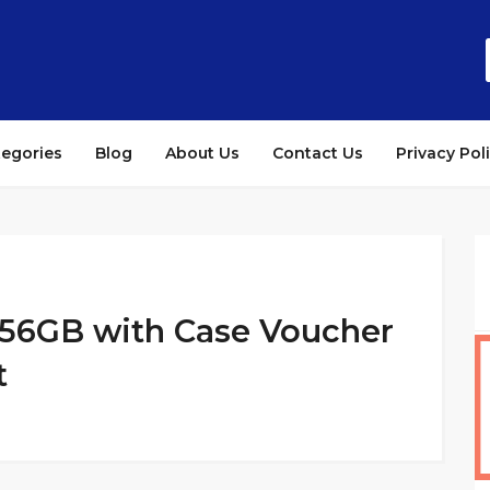
tegories
Blog
About Us
Contact Us
Privacy Pol
256GB with Case Voucher
t