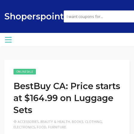
Shoperspoint
ONLINE SALE
BestBuy CA: Price starts
at $164.99 on Luggage
Sets
ACCESSORIES
,
BEAUTY & HEALTH
,
BOOKS
,
CLOTHING
,
ELECTRONICS
,
FOOD
,
FURNITURE