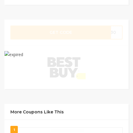
GET CODE
RE30
More Coupons Like This
1