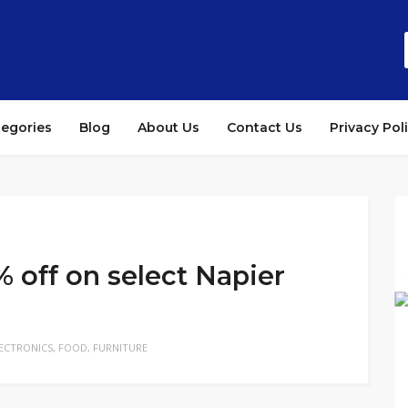
tegories
Blog
About Us
Contact Us
Privacy Pol
 off on select Napier
ECTRONICS
,
FOOD
,
FURNITURE