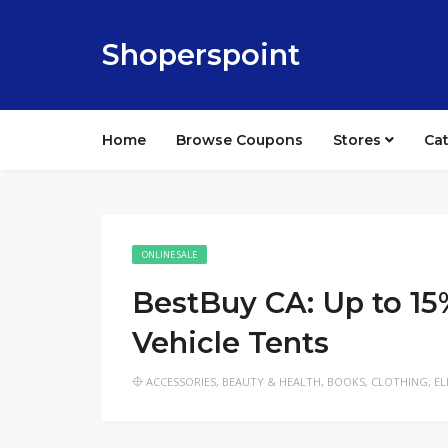
Shoperspoint
Home
Browse Coupons
Stores
Ca
ONLINE SALE
BestBuy CA: Up to 15%
Vehicle Tents
ACCESSORIES
,
BEAUTY & HEALTH
,
BOOKS
,
CLOTHING
,
EL