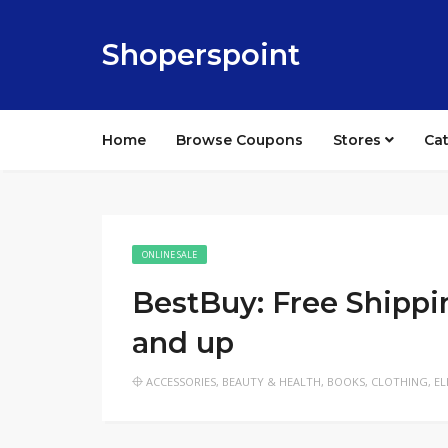
Shoperspoint
Home
Browse Coupons
Stores
Ca
ONLINE SALE
BestBuy: Free Shippi
and up
ACCESSORIES
,
BEAUTY & HEALTH
,
BOOKS
,
CLOTHING
,
EL