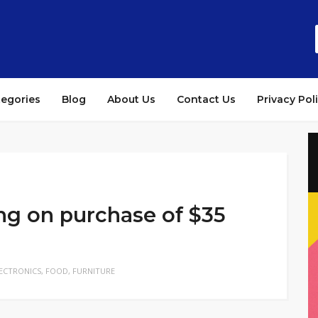
tegories
Blog
About Us
Contact Us
Privacy Pol
ng on purchase of $35
ECTRONICS
,
FOOD
,
FURNITURE