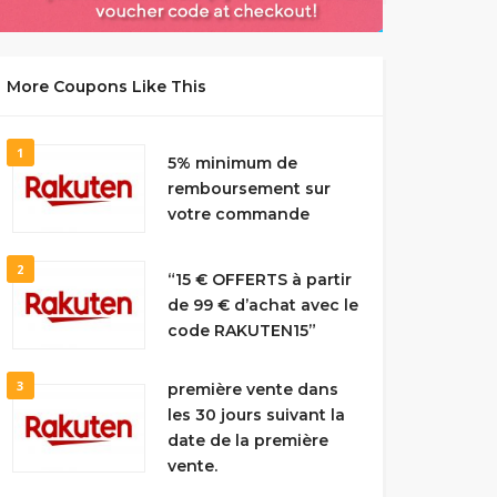
More Coupons Like This
1
5% minimum de
remboursement sur
votre commande
2
“15 € OFFERTS à partir
de 99 € d’achat avec le
code RAKUTEN15”
3
première vente dans
les 30 jours suivant la
date de la première
vente.