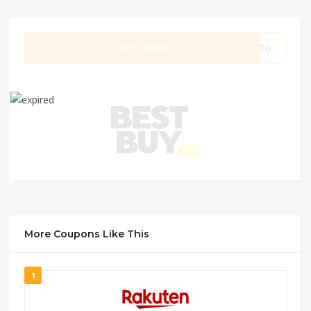
GET CODE
To
More Coupons Like This
1