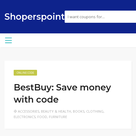
Shoperspoint
ONLINE CODE
BestBuy: Save money
with code
ACCESSORIES
,
BEAUTY & HEALTH
,
BOOKS
,
CLOTHING
,
ELECTRONICS
,
FOOD
,
FURNITURE