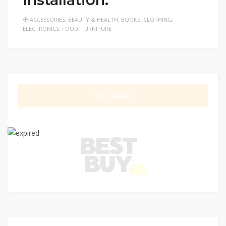
ACCESSORIES
,
BEAUTY & HEALTH
,
BOOKS
,
CLOTHING
,
ELECTRONICS
,
FOOD
,
FURNITURE
GET DEAL