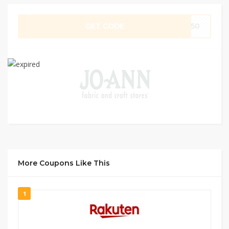
GET CODE
VE50
More Coupons Like This
1