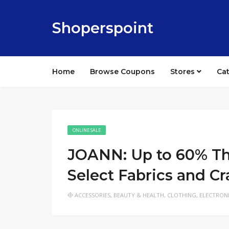
Shoperspoint
Home
Browse Coupons
Stores
Ca
ONLINE SALE
JOANN: Up to 60% Th
Select Fabrics and Cr
ACCESSORIES
,
BEAUTY & HEALTH
,
CLOTHING
,
ELECTRON