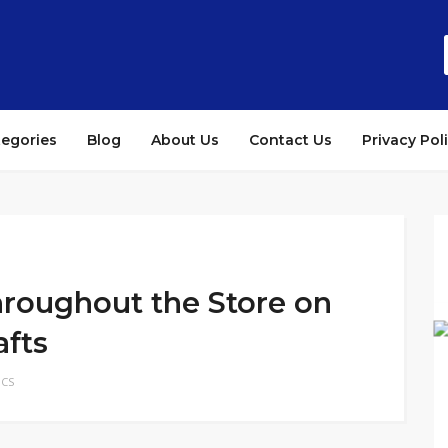
tegories
Blog
About Us
Contact Us
Privacy Pol
roughout the Store on
afts
ICS