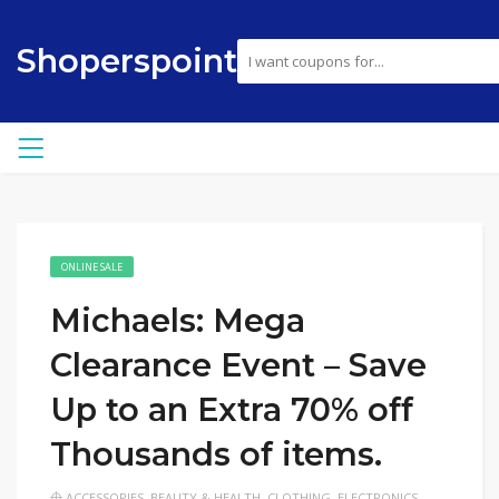
Shoperspoint
ONLINE SALE
Michaels: Mega
Clearance Event – Save
Up to an Extra 70% off
Thousands of items.
ACCESSORIES
,
BEAUTY & HEALTH
,
CLOTHING
,
ELECTRONICS