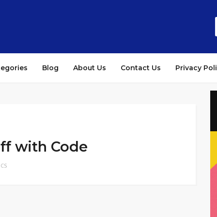
tegories
Blog
About Us
Contact Us
Privacy Pol
ff with Code
ICS