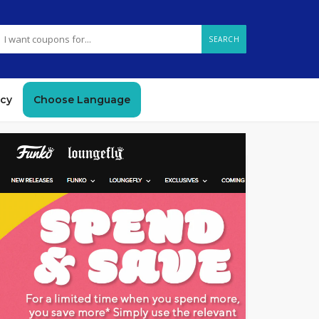
SEARCH
icy
Choose Language
GET CODE
20MA