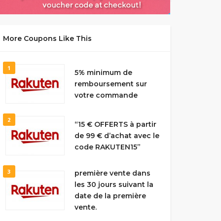
More Coupons Like This
1
5% minimum de
remboursement sur
votre commande
2
“15 € OFFERTS à partir
de 99 € d’achat avec le
code RAKUTEN15”
3
première vente dans
les 30 jours suivant la
date de la première
vente.