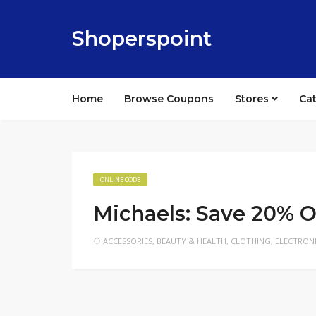
Shoperspoint
Home
Browse Coupons
Stores
Ca
ONLINE CODE
Michaels: Save 20% O
ACCESSORIES
,
BEAUTY & HEALTH
,
CLOTHING
,
ELECTRON