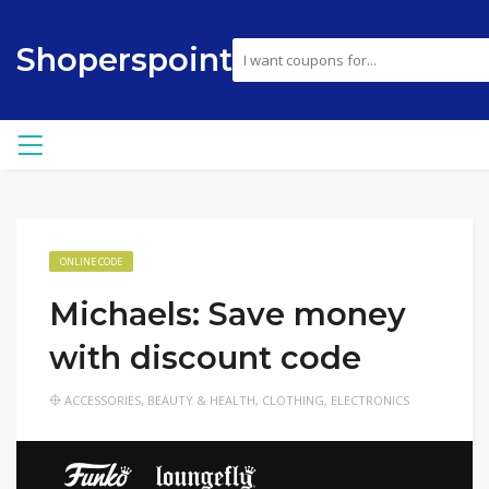
Shoperspoint
ONLINE CODE
Michaels: Save money
with discount code
ACCESSORIES
,
BEAUTY & HEALTH
,
CLOTHING
,
ELECTRONICS