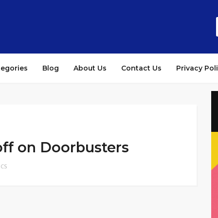
tegories
Blog
About Us
Contact Us
Privacy Pol
off on Doorbusters
ICS