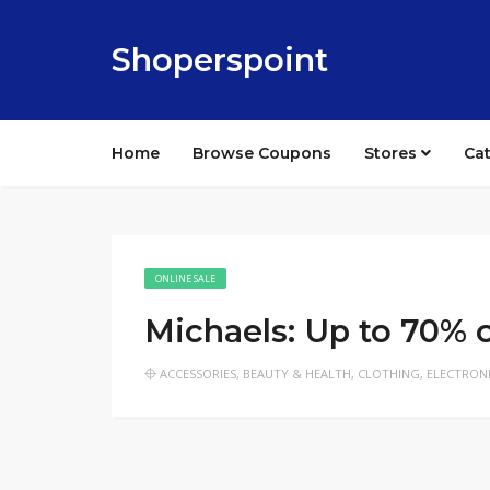
Shoperspoint
Home
Browse Coupons
Stores
Ca
ONLINE SALE
Michaels: Up to 70% 
ACCESSORIES
,
BEAUTY & HEALTH
,
CLOTHING
,
ELECTRON