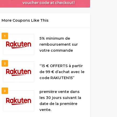
More Coupons Like This
1
5% minimum de
remboursement sur
votre commande
2
“15 € OFFERTS à partir
de 99 € d’achat avec le
code RAKUTEN15”
3
première vente dans
les 30 jours suivant la
date de la première
vente.