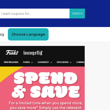
SEARCH
icy
Choose Language
GET DEAL