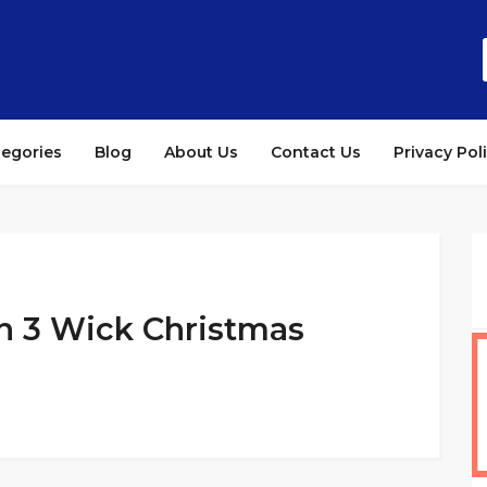
tegories
Blog
About Us
Contact Us
Privacy Pol
n 3 Wick Christmas